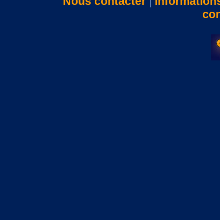
Nous contacter
|
Information
con