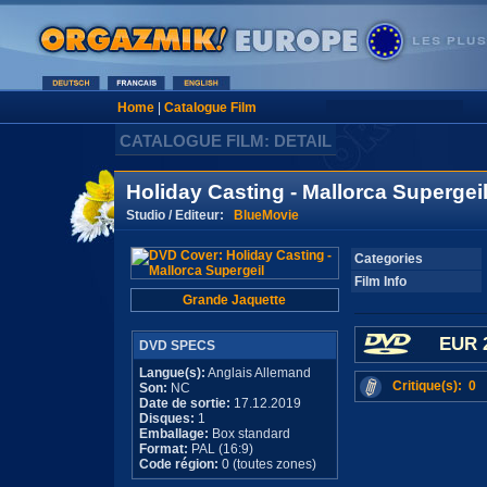
Home
|
Catalogue Film
CATALOGUE FILM: DETAIL
Holiday Casting - Mallorca Supergei
Studio / Editeur:
BlueMovie
Categories
Film Info
Grande Jaquette
EUR 
DVD SPECS
Langue(s):
Anglais Allemand
Critique(s): 0
Son:
NC
Date de sortie:
17.12.2019
Disques:
1
Emballage:
Box standard
Format:
PAL (16:9)
Code région:
0 (toutes zones)