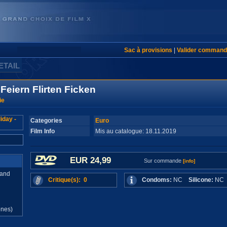
Sac à provisions
|
Valider command
ETAIL
Feiern Flirten Ficken
ie
Categories
Euro
Film Info
Mis au catalogue: 18.11.2019
EUR 24,99
Sur commande
[info]
mand
Critique(s): 0
Condoms:
NC
Silicone:
N
d
ones)