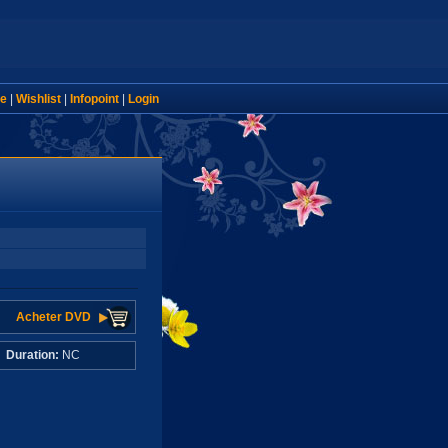
e
|
Wishlist
|
Infopoint
|
Login
Acheter DVD
C
Duration:
NC