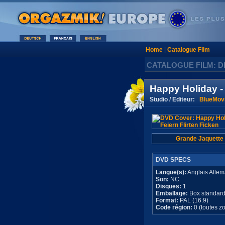
Home
|
Catalogue Film
CATALOGUE FILM: D
Happy Holiday - 
Studio / Editeur:
BlueMov
Grande Jaquette
DVD SPECS
Langue(s):
Anglais Alle
Son:
NC
Disques:
1
Emballage:
Box standar
Format:
PAL (16:9)
Code région:
0 (toutes z