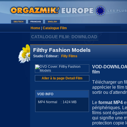
Home
|
Catalogue Film
CATALOGUE FILM: DOWNLOAD
Filthy Fashion Models
Studio / Editeur:
Filly Films
VOD-DOWNLOAD 
film
Aller à la page Detail Film
Télécharger un fi
apprécier le film
sortir ou d'attendr
VOD INFO
MP4 Normal
:
1424
MB
Le
format MP4
e
périphériques. Le
films sont égale
qui signifie une 
protection copie l