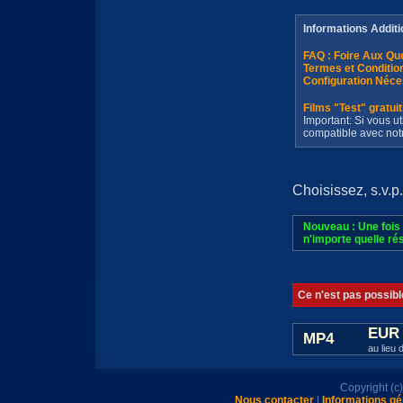
Informations Additi
FAQ : Foire Aux Q
Termes et Conditi
Configuration Néce
Films "Test" gratui
Important: Si vous ut
compatible avec not
Choisissez, s.v.p.
Nouveau : Une fois 
n'importe quelle rés
Ce n'est pas possibl
EUR 
MP4
au lieu 
Copyright (
Nous contacter
|
Informations gé