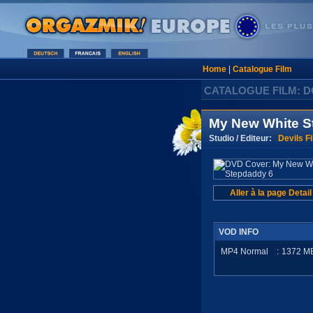
Home
|
Catalogue Film
CATALOGUE FILM: 
My New White S
Studio / Editeur:
Devils F
Aller à la page Detail
VOD INFO
MP4 Normal
:
1372
M