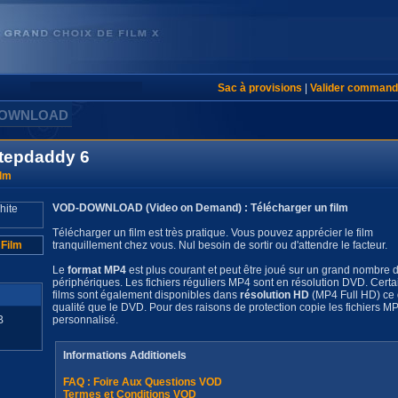
Sac à provisions
|
Valider command
DOWNLOAD
tepdaddy 6
ilm
VOD-DOWNLOAD (Video on Demand) : Télécharger un film
Télécharger un film est très pratique. Vous pouvez apprécier le film
 Film
tranquillement chez vous. Nul besoin de sortir ou d'attendre le facteur.
Le
format MP4
est plus courant et peut être joué sur un grand nombre 
périphériques. Les fichiers réguliers MP4 sont en résolution DVD. Certa
films sont également disponibles dans
résolution HD
(MP4 Full HD) ce q
qualité que le DVD. Pour des raisons de protection copie les fichiers MP4
B
personnalisé.
Informations Additionels
FAQ : Foire Aux Questions VOD
Termes et Conditions VOD