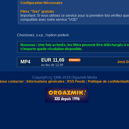
Configuration Nécessaire
Films "Test" gratuits
Important: Si vous utilisez ce service pour la première fois vérifiez qu
compatible avec notre service "VOD"
Choisissez, s.v.p., l'option preferé.
Nouveau : Une fois achetés, les films peuvent être téléchargés à
n'importe quelle résolution disponible.
EUR 11,69
MP4
Jetzt 
au lieu de 12,99
Copyright (c) 1996-2019 Orgazmik Media
Nous contacter
|
Informations générales
|
RSS Feeds
|
Politique de confidentiali