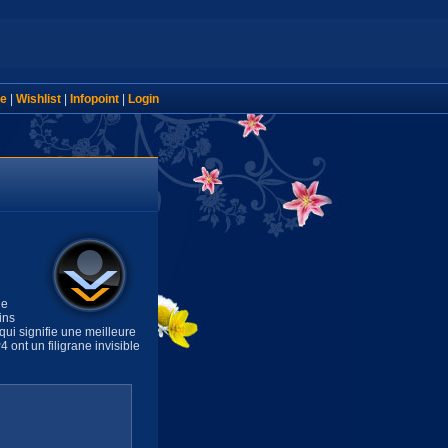
e
|
Wishlist
|
Infopoint
|
Login
de
ins
ui signifie une meilleure
 ont un filigrane invisible