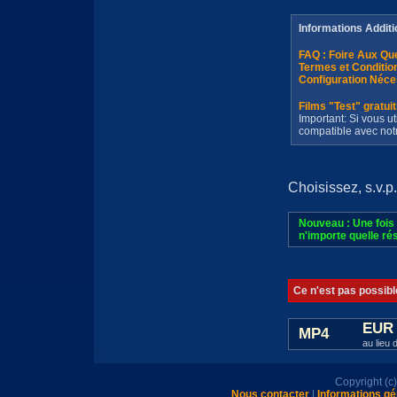
Informations Additi
FAQ : Foire Aux Q
Termes et Conditi
Configuration Néce
Films "Test" gratui
Important: Si vous ut
compatible avec not
Choisissez, s.v.p.
Nouveau : Une fois 
n'importe quelle rés
Ce n'est pas possibl
EUR 
MP4
au lieu 
Copyright (
Nous contacter
|
Informations gé