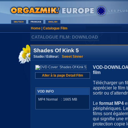
Home
|
Catalogue Film
CATALOGUE FILM: DOWNLOAD
Shades Of Kink 5
Studio / Editeur:
Sweet Sinner
VOD-DOWNLOAD 
film
Aller à la page Detail Film
Télécharger un fi
apprécier le film
VOD INFO
sortir ou d'attendr
MP4 Normal
:
1665
MB
Le
format MP4
e
périphériques. Le
films sont égale
qui signifie une 
protection copie l