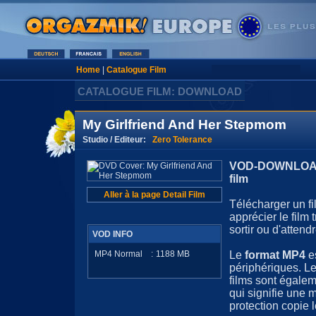
Home
|
Catalogue Film
CATALOGUE FILM: DOWNLOAD
My Girlfriend And Her Stepmom
Studio / Editeur:
Zero Tolerance
VOD-DOWNLOAD 
film
Aller à la page Detail Film
Télécharger un fi
apprécier le film
sortir ou d'attendr
VOD INFO
MP4 Normal
:
1188
MB
Le
format MP4
e
périphériques. Le
films sont égale
qui signifie une 
protection copie l