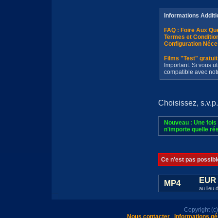
Informations Additi
FAQ : Foire Aux Q
Termes et Conditi
Configuration Néce
Films "Test" gratui
Important: Si vous ut
compatible avec not
Choisissez, s.v.p.
Nouveau : Une fois 
n'importe quelle rés
Ce n'est pas possibl
EUR 
MP4
au lieu 
Copyright (
Nous contacter
|
Informations gé