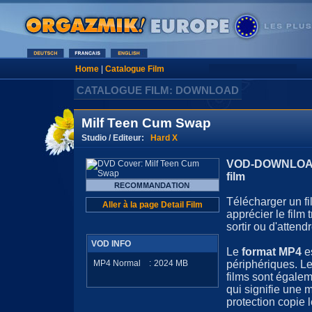
Home
|
Catalogue Film
CATALOGUE FILM: DOWNLOAD
Milf Teen Cum Swap
Studio / Editeur:
Hard X
VOD-DOWNLOAD 
film
Télécharger un fi
Aller à la page Detail Film
apprécier le film
sortir ou d'attendr
VOD INFO
Le
format MP4
e
MP4 Normal
:
2024
MB
périphériques. Le
films sont égale
qui signifie une 
protection copie l