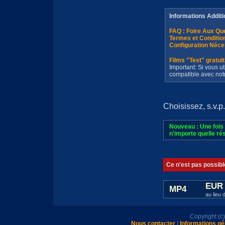
Informations Additi
FAQ : Foire Aux Q
Termes et Conditi
Configuration Néce
Films "Test" gratui
Important: Si vous ut
compatible avec not
Choisissez, s.v.p.
Nouveau : Une fois 
n'importe quelle rés
Ce n'est pas possibl
EUR 
MP4
au lieu 
Copyright (
Nous contacter
|
Informations gé