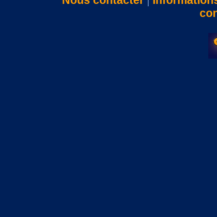
Nous contacter
|
Information
con