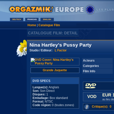
Home
|
Catalogue Film
CATALOGUE FILM: DETAIL
Nina Hartley's Pussy Party
Studio / Editeur:
L Factor
Acteurs
Categories
Grande Jaquette
Film Info
DVD SPECS
Langue(s):
Anglais
Son:
Son Direct
Disques:
1
EUR 
VOD
Emballage:
Box standard
au lieu d
Format:
NTSC
Code région:
0 (toutes zones)
Critique(s): 0