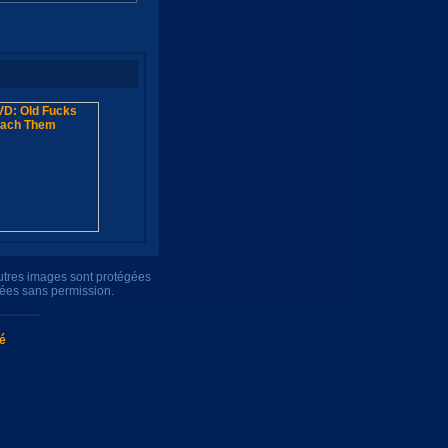
autres images sont protégées
uées sans permission.
té