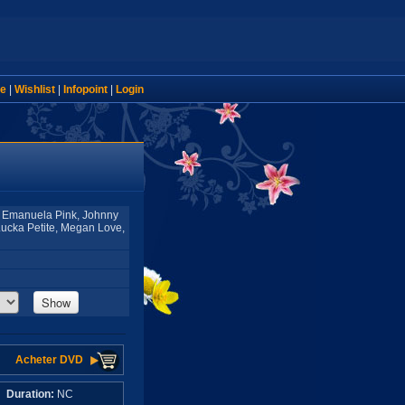
e
|
Wishlist
|
Infopoint
|
Login
o, Emanuela Pink, Johnny
Lucka Petite, Megan Love,
Show
Acheter DVD
C
Duration:
NC