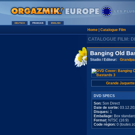
Home
|
Catalogue Film
CATALOGUE FILM: D
Banging Old Ba
Studio / Editeur:
Grandpa
Grande Jaquette
DVD SPECS
Son:
Son Direct
Date de sortie:
03.12.20
Disques:
1
Emballage:
Box standar
Format:
NTSC (16:9)
Code région:
0 (toutes z