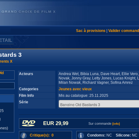
Sac à provisions
|
Valider command
ETAIL
stards 3
rents X
Acteurs
Andrea Wet, Bibia Luna, Dave Heart, Ellie Ver
Novak, Jonny Gray, Letty Jones, Lucas Knight, 
Milan Nowak, Richard Vagner, Sofina Amrez
Categories
Jeunes avec vieux
Film Info
Mis au catalogue: 25.11.2025
Série
25
d
EUR 29,99
Sur commande
[info]
ones)
Critique(s): 0
Condoms:
NC
Silicone:
N