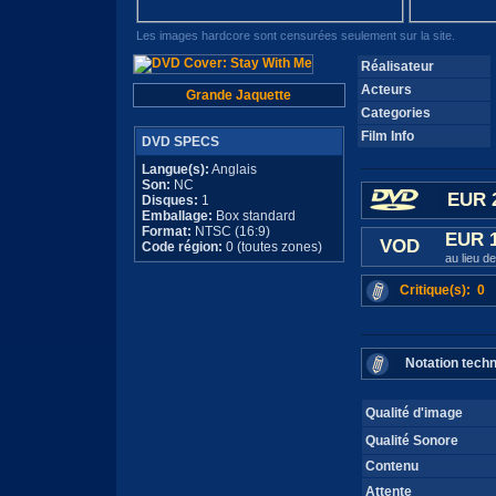
Les images hardcore sont censurées seulement sur la site.
Réalisateur
Acteurs
Grande Jaquette
Categories
Film Info
DVD SPECS
Langue(s):
Anglais
Son:
NC
EUR 
Disques:
1
Emballage:
Box standard
Format:
NTSC (16:9)
EUR 
VOD
Code région:
0 (toutes zones)
au lieu d
Critique(s): 0
Notation tech
Qualité d'image
Qualité Sonore
Contenu
Attente