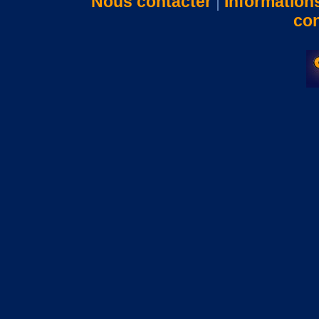
Nous contacter
|
Information
con