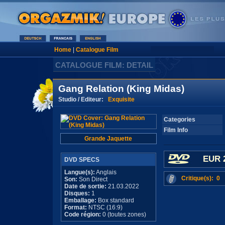
Home
|
Catalogue Film
CATALOGUE FILM: DETAIL
Gang Relation (King Midas)
Studio / Editeur:
Exquisite
Categories
Film Info
Grande Jaquette
EUR 
DVD SPECS
Langue(s):
Anglais
Critique(s): 0
Son:
Son Direct
Date de sortie:
21.03.2022
Disques:
1
Emballage:
Box standard
Format:
NTSC (16:9)
Code région:
0 (toutes zones)