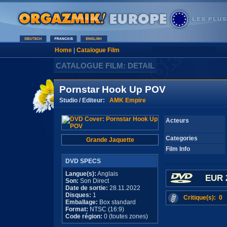
Home
|
Catalogue Film
CATALOGUE FILM: DETAIL
Pornstar Hook Up POV
Studio / Editeur:
AMK Empire
Acteurs
Categories
Grande Jaquette
Film Info
DVD SPECS
Langue(s):
Anglais
EUR 
Son:
Son Direct
Date de sortie:
28.11.2022
Disques:
1
Critique(s): 0
Emballage:
Box standard
Format:
NTSC (16:9)
Code région:
0 (toutes zones)