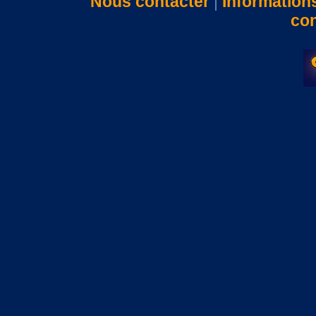
Nous contacter
|
Information
con