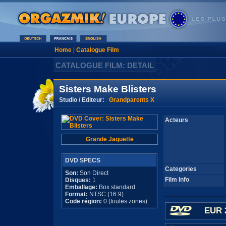
Home
|
Catalogue Film
CATALOGUE FILM: DETAIL
Sisters Make Blisters
Studio / Editeur:
Grandparents X
Acteurs
Grande Jaquette
DVD SPECS
Categories
Son:
Son Direct
Film Info
Disques:
1
Emballage:
Box standard
Format:
NTSC (16:9)
Code région:
0 (toutes zones)
EUR 