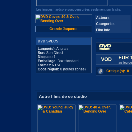
Les images hardcore sont censurées seulement sur la site.
Acteurs
Categories
Grande Jaquette
Film Info
DVD SPECS
Langue(s):
Anglais
Son:
Son Direct
Disques:
1
EUR 
VOD
Emballage:
Box standard
au lieu d
Format:
NTSC
Code région:
0 (toutes zones)
Critique(s): 0
Autre films de ce studio