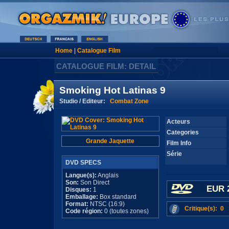
Home
|
Catalogue Film
CATALOGUE FILM: DETAIL
Smoking Hot Latinas 9
Studio / Editeur:
Combat Zone
Acteurs
Categories
Grande Jaquette
Film Info
Série
DVD SPECS
Langue(s):
Anglais
Son:
Son Direct
EUR 
Disques:
1
Emballage:
Box standard
Format:
NTSC (16:9)
Critique(s): 0
Code région:
0 (toutes zones)