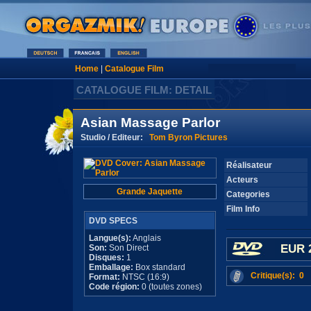
Home
|
Catalogue Film
CATALOGUE FILM: DETAIL
Asian Massage Parlor
Studio / Editeur:
Tom Byron Pictures
Réalisateur
Acteurs
Grande Jaquette
Categories
Film Info
DVD SPECS
Langue(s):
Anglais
EUR 
Son:
Son Direct
Disques:
1
Emballage:
Box standard
Critique(s): 0
Format:
NTSC (16:9)
Code région:
0 (toutes zones)