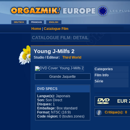
Home
|
Catalogue Film
CATALOGUE FILM: DETAIL
Young J-Milfs 2
Studio / Editeur:
Third World
Categories
Film Info
Grande Jaquette
Série
DVD SPECS
Langue(s):
Japonais
Son:
Son Direct
EUR 
Disques:
1
Emballage:
Box standard
Format:
NTSC (16:9)
Critique(s): 0
Code région:
0 (toutes zones)