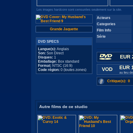
Les images hardcore sont censurées seulement sur la site.
Acteurs
Categories
Grande Jaquette
Film Info
Série
DVD SPECS
Langue(s):
Anglais
Son:
Son Direct
EUR 
Disques:
1
Emballage:
Box standard
Format:
NTSC (16:9)
EUR 
VOD
Code région:
0 (toutes zones)
au lieu d
Critique(s): 0
Autre films de ce studio