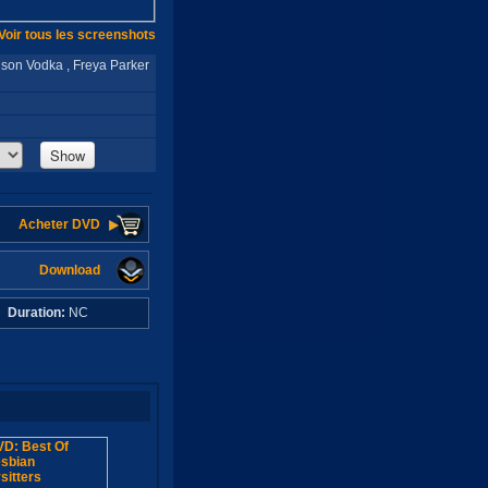
Voir tous les screenshots
ison Vodka , Freya Parker
Show
Acheter DVD
Download
C
Duration:
NC