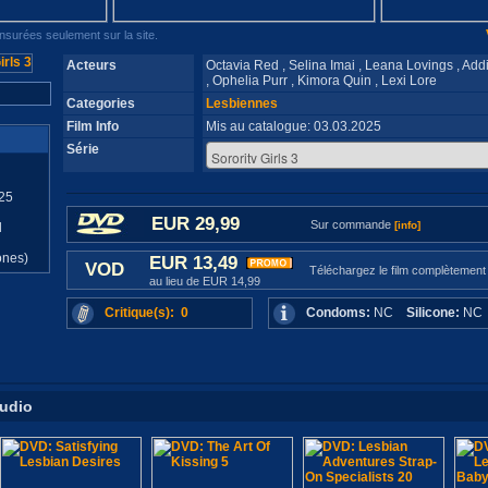
surées seulement sur la site.
Acteurs
Octavia Red , Selina Imai , Leana Lovings , Add
, Ophelia Purr , Kimora Quin , Lexi Lore
Categories
Lesbiennes
Film Info
Mis au catalogue: 03.03.2025
Série
25
EUR 29,99
Sur commande
[info]
d
ones)
EUR 13,49
VOD
Téléchargez le film complètement
au lieu de EUR 14,99
Critique(s): 0
Condoms:
NC
Silicone:
N
tudio