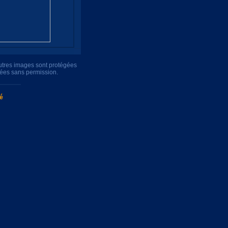
autres images sont protégées
uées sans permission.
té