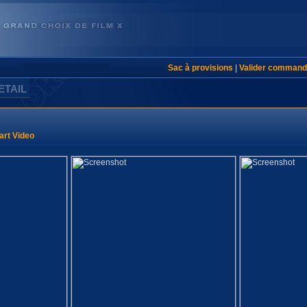
Sac à provisions
|
Valider command
ETAIL
rt Video