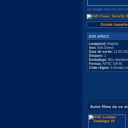
Les images hardcore sont cen
Grande Jaquette
DVD SPECS
Langue(s):
Anglais
Son:
Son Direct
Date de sortie:
12.03.20
Disques:
1
Emballage:
Box standar
Format:
NTSC (16:9)
Code région:
0 (toutes z
Autre films de ce s