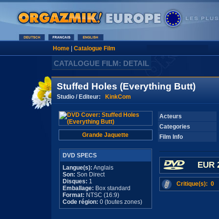
Home
|
Catalogue Film
CATALOGUE FILM: DETAIL
Stuffed Holes (Everything Butt)
Studio / Editeur:
KinkCom
Acteurs
Categories
Grande Jaquette
Film Info
DVD SPECS
EUR 
Langue(s):
Anglais
Son:
Son Direct
Disques:
1
Critique(s): 0
Emballage:
Box standard
Format:
NTSC (16:9)
Code région:
0 (toutes zones)