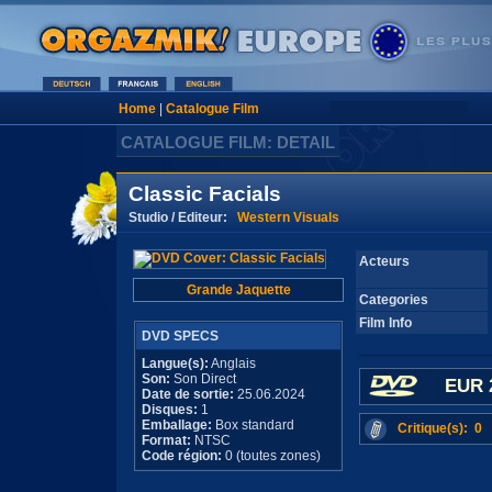
Home
|
Catalogue Film
CATALOGUE FILM: DETAIL
Classic Facials
Studio / Editeur:
Western Visuals
Acteurs
Grande Jaquette
Categories
Film Info
DVD SPECS
Langue(s):
Anglais
Son:
Son Direct
EUR 
Date de sortie:
25.06.2024
Disques:
1
Emballage:
Box standard
Critique(s): 0
Format:
NTSC
Code région:
0 (toutes zones)