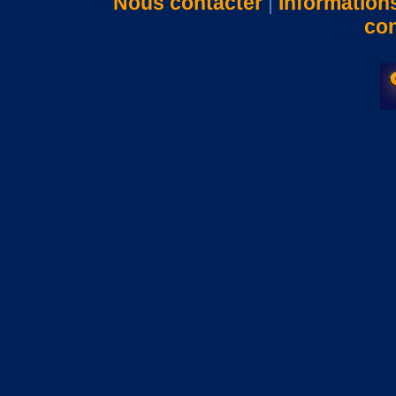
Nous contacter
|
Information
con