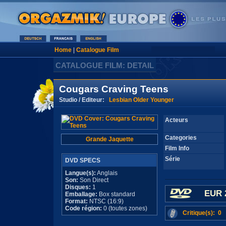
Home
|
Catalogue Film
CATALOGUE FILM: DETAIL
Cougars Craving Teens
Studio / Editeur:
Lesbian Older Younger
Acteurs
Categories
Grande Jaquette
Film Info
Série
DVD SPECS
Langue(s):
Anglais
Son:
Son Direct
Disques:
1
EUR 
Emballage:
Box standard
Format:
NTSC (16:9)
Code région:
0 (toutes zones)
Critique(s): 0