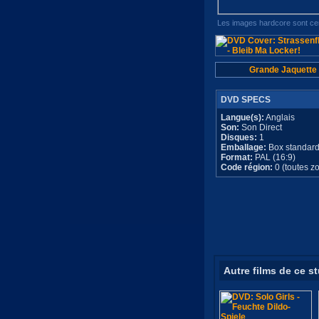
Les images hardcore sont cen
Grande Jaquette
DVD SPECS
Langue(s):
Anglais
Son:
Son Direct
Disques:
1
Emballage:
Box standar
Format:
PAL (16:9)
Code région:
0 (toutes z
Autre films de ce s