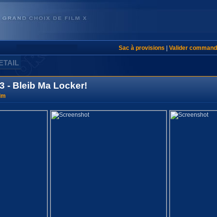
Sac à provisions
|
Valider command
ETAIL
03 - Bleib Ma Locker!
lm