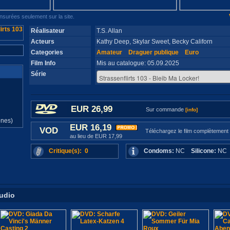
surées seulement sur la site.
Réalisateur
T.S. Allan
Acteurs
Kathy Deep, Skylar Sweet, Becky Californ
Categories
Amateur
Draguer publique
Euro
Film Info
Mis au catalogue: 05.09.2025
Série
d
EUR 26,99
Sur commande
[info]
ones)
EUR 16,19
VOD
Téléchargez le film complètement
au lieu de EUR 17,99
Critique(s): 0
Condoms:
NC
Silicone:
N
tudio