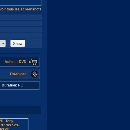
Voir tous les screenshots
Show
Acheter DVD
Download
C
Duration:
NC