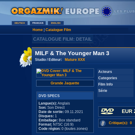
Home
|
Catalogue Film
CATALOGUE FILM: DETAIL
MILF & The Younger Man 3
Studio / Editeur:
Mature XXX
Acteurs
Categories
Grande Jaquette
Film Info
Série
DVD SPECS
Langue(s):
Anglais
Son:
Son Direct
EUR 
Date de sortie:
09.11.2021
Disques:
1
Emballage:
Box standard
Critique(s): 0
Format:
NTSC (16:9)
Code région:
0 (toutes zones)