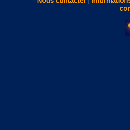
Nous contacter
|
Information
con