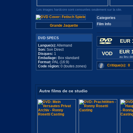
Les images hardcore sont censurées seulement sur la site.
Categories
Film Info
Grande Jaquette
DVD SPECS
EUR 
Langue(s):
Allemand
Son:
Son Direct
EUR 
VOD
Disques:
1
au lieu d
Emballage:
Box standard
Format:
PAL (16:9)
Critique(s): 0
Code région:
0 (toutes zones)
Autre films de ce studio