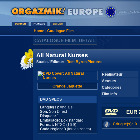
Home
|
Catalogue Film
CATALOGUE FILM: DETAIL
All Natural Nurses
Studio / Editeur:
Tom Byron Pictures
Réalisateur
Acteurs
Grande Jaquette
Categories
Film Info
DVD SPECS
Langue(s):
Anglais
EUR 
Son:
Son Direct
Disques:
1
Emballage:
Box standard
Critique(s): 0
Format:
NTSC (16:9)
Code région:
0 (toutes zones)