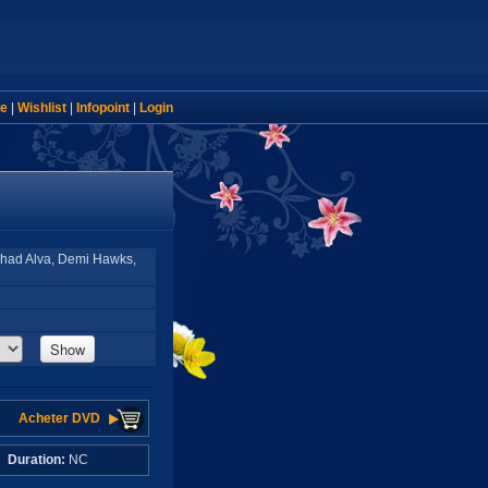
e
|
Wishlist
|
Infopoint
|
Login
Chad Alva, Demi Hawks,
Show
Acheter DVD
C
Duration:
NC