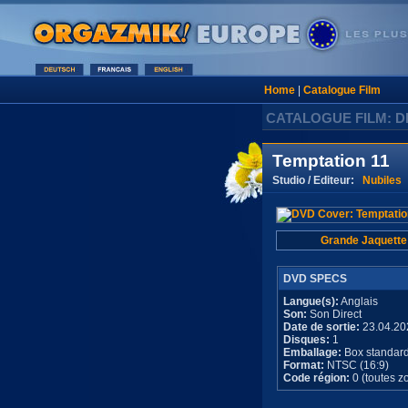
Home
|
Catalogue Film
CATALOGUE FILM: D
Temptation 11
Studio / Editeur:
Nubiles
Grande Jaquette
DVD SPECS
Langue(s):
Anglais
Son:
Son Direct
Date de sortie:
23.04.20
Disques:
1
Emballage:
Box standar
Format:
NTSC (16:9)
Code région:
0 (toutes z