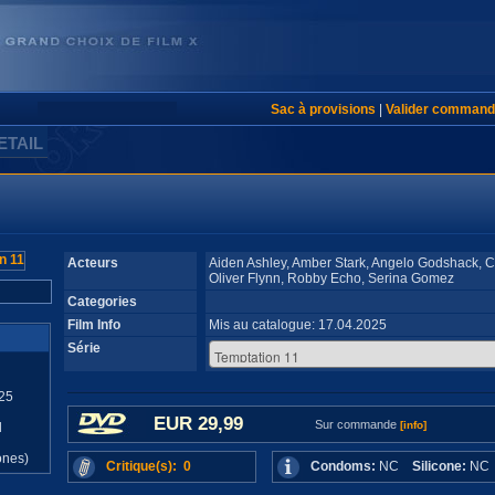
Sac à provisions
|
Valider command
ETAIL
Acteurs
Aiden Ashley, Amber Stark, Angelo Godshack, 
Oliver Flynn, Robby Echo, Serina Gomez
Categories
Film Info
Mis au catalogue: 17.04.2025
Série
25
EUR 29,99
Sur commande
[info]
d
ones)
Critique(s): 0
Condoms:
NC
Silicone:
N