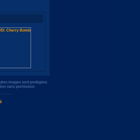
autres images sont protégées
uées sans permission.
té