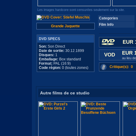
Les images hardcore sont censurées seulement sur la site.
Categories
Film Info
Grande Jaquette
DVD SPECS
EUR 
Son:
Son Direct
Date de sortie:
30.12.1899
EUR 
VOD
Disques:
1
au lieu d
Emballage:
Box standard
Format:
PAL (16:9)
Critique(s): 0
Code région:
0 (toutes zones)
Autre films de ce studio