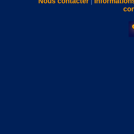
Nous contacter
|
Information
con