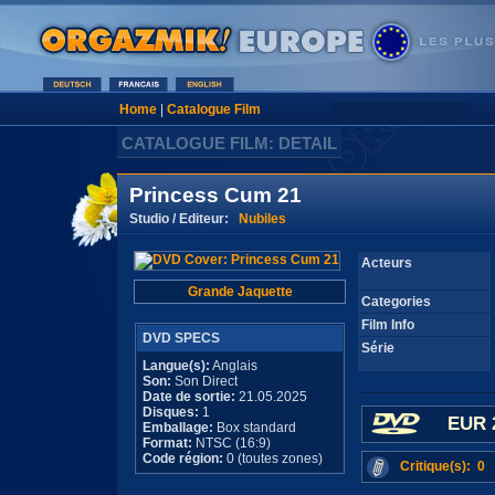
Home
|
Catalogue Film
CATALOGUE FILM: DETAIL
Princess Cum 21
Studio / Editeur:
Nubiles
Acteurs
Grande Jaquette
Categories
Film Info
DVD SPECS
Série
Langue(s):
Anglais
Son:
Son Direct
Date de sortie:
21.05.2025
Disques:
1
EUR 
Emballage:
Box standard
Format:
NTSC (16:9)
Code région:
0 (toutes zones)
Critique(s): 0