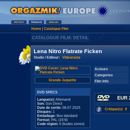
Home
|
Catalogue Film
CATALOGUE FILM: DETAIL
Lena Nitro Flatrate Ficken
Studio / Editeur:
Videorama
Acteurs
Categories
Grande Jaquette
Film Info
DVD SPECS
EUR 
Langue(s):
Allemand
Son:
Son Direct
Date de sortie:
08.07.2025
Critique(s): 0
Disques:
1
Emballage:
Box standard
Format:
PAL (16:9)
Code région:
0 (toutes zones)