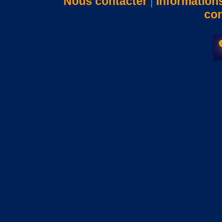
Nous contacter
|
Information
con