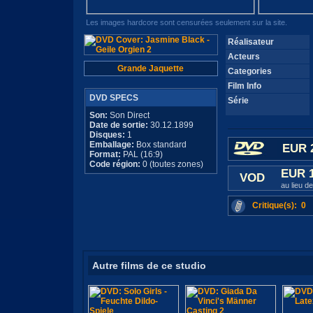
Les images hardcore sont censurées seulement sur la site.
Réalisateur
Acteurs
Grande Jaquette
Categories
Film Info
DVD SPECS
Série
Son:
Son Direct
Date de sortie:
30.12.1899
Disques:
1
Emballage:
Box standard
EUR 
Format:
PAL (16:9)
Code région:
0 (toutes zones)
EUR 
VOD
au lieu d
Critique(s): 0
Autre films de ce studio