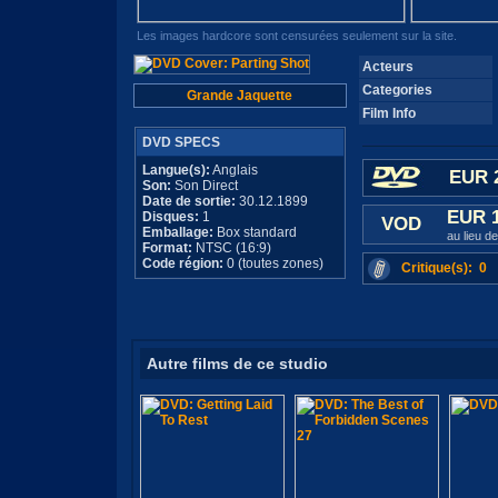
Les images hardcore sont censurées seulement sur la site.
Acteurs
Categories
Grande Jaquette
Film Info
DVD SPECS
Langue(s):
Anglais
EUR 
Son:
Son Direct
Date de sortie:
30.12.1899
EUR 
Disques:
1
VOD
Emballage:
Box standard
au lieu d
Format:
NTSC (16:9)
Code région:
0 (toutes zones)
Critique(s): 0
Autre films de ce studio