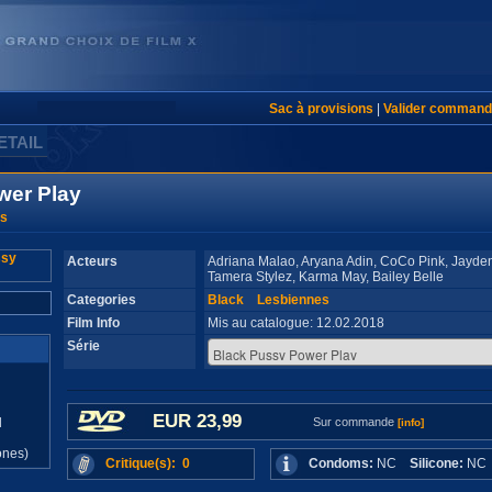
Sac à provisions
|
Valider command
ETAIL
wer Play
ms
Acteurs
Adriana Malao, Aryana Adin, CoCo Pink, Jayden
Tamera Stylez, Karma May, Bailey Belle
Categories
Black
Lesbiennes
Film Info
Mis au catalogue: 12.02.2018
Série
EUR 23,99
d
Sur commande
[info]
ones)
Critique(s): 0
Condoms:
NC
Silicone:
N