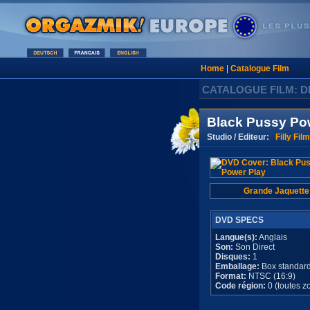
Home
|
Catalogue Film
CATALOGUE FILM: D
Black Pussy Po
Studio / Editeur:
Filly Fil
Grande Jaquette
DVD SPECS
Langue(s):
Anglais
Son:
Son Direct
Disques:
1
Emballage:
Box standar
Format:
NTSC (16:9)
Code région:
0 (toutes z