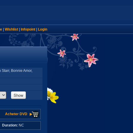
e
|
Wishlist
|
Infopoint
|
Login
 Starr, Bonnie Amor,
Show
Acheter DVD
C
Duration:
NC