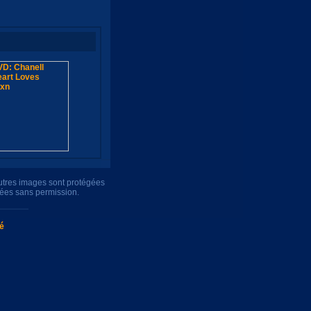
autres images sont protégées
uées sans permission.
té