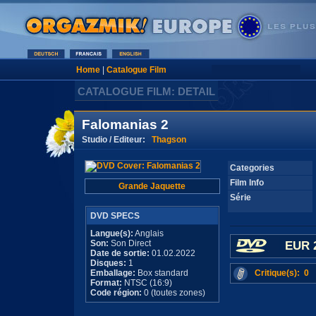
Home
|
Catalogue Film
CATALOGUE FILM: DETAIL
Falomanias 2
Studio / Editeur:
Thagson
Categories
Film Info
Grande Jaquette
Série
DVD SPECS
Langue(s):
Anglais
Son:
Son Direct
EUR 
Date de sortie:
01.02.2022
Disques:
1
Emballage:
Box standard
Critique(s): 0
Format:
NTSC (16:9)
Code région:
0 (toutes zones)