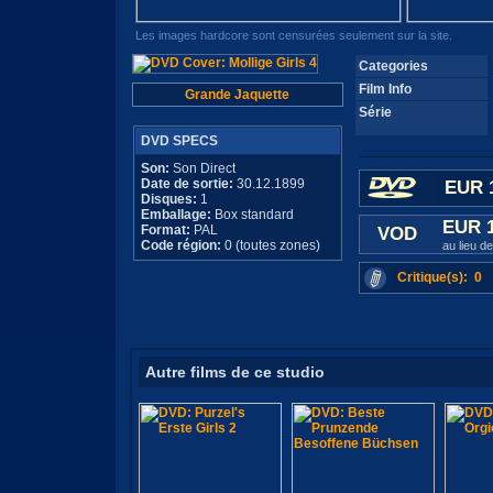
Les images hardcore sont censurées seulement sur la site.
Categories
Film Info
Grande Jaquette
Série
DVD SPECS
Son:
Son Direct
Date de sortie:
30.12.1899
EUR 
Disques:
1
Emballage:
Box standard
EUR 
Format:
PAL
VOD
Code région:
0 (toutes zones)
au lieu d
Critique(s): 0
Autre films de ce studio