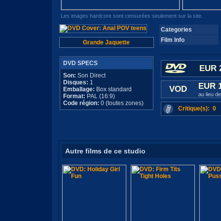
Les images hardcore sont censurées seulement sur la site.
Categories
Film Info
Grande Jaquette
DVD SPECS
EUR 
Son:
Son Direct
Disques:
1
EUR 
VOD
Emballage:
Box standard
au lieu d
Format:
PAL (16:9)
Code région:
0 (toutes zones)
Critique(s): 0
Autre films de ce studio