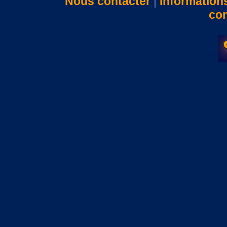
Nous contacter
|
Information
con