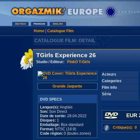
Home
|
Catalogue Film
CATALOGUE FILM: DETAIL
TGirls Experience 26
Studio / Editeur:
PinkO T-Girls
Acteurs
Categories
Grande Jaquette
Film Info
Série
DVD SPECS
Langue(s):
Anglais
Son:
Son Direct
EUR 
Date de sortie:
28.04.2022
Disques:
1
Emballage:
Box standard
Critique(s): 0
Format:
NTSC (16:9)
Code région:
0 (toutes zones)