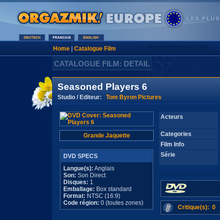
Home
|
Catalogue Film
CATALOGUE FILM: DETAIL
Seasoned Players 6
Studio / Editeur:
Tom Byron Pictures
Acteurs
Categories
Grande Jaquette
Film Info
Série
DVD SPECS
Langue(s):
Anglais
Son:
Son Direct
Disques:
1
Emballage:
Box standard
Format:
NTSC (16:9)
Code région:
0 (toutes zones)
Critique(s): 0