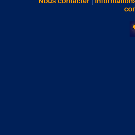
Nous contacter
|
Information
con