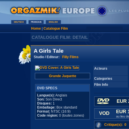
Home
|
Catalogue Film
CATALOGUE FILM: DETAIL
A Girls Tale
Studio / Editeur:
Filly Films
Acteurs
Grande Jaquette
Categories
Film Info
DVD SPECS
Langue(s):
Anglais
Son:
Son Direct
EUR 
Disques:
1
Emballage:
Box standard
EUR 
Format:
NTSC (16:9)
VOD
Code région:
0 (toutes zones)
au lieu 
Critique(s): 0