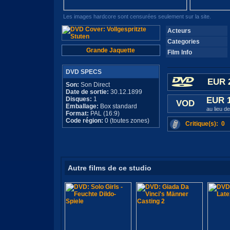
Les images hardcore sont censurées seulement sur la site.
Acteurs
Categories
Grande Jaquette
Film Info
DVD SPECS
EUR 
Son:
Son Direct
Date de sortie:
30.12.1899
Disques:
1
EUR 
VOD
Emballage:
Box standard
au lieu d
Format:
PAL (16:9)
Code région:
0 (toutes zones)
Critique(s): 0
Autre films de ce studio