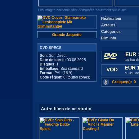
Les images hardcore sont censurées seulement sur la site.
Réalisateur
Acteurs
Categories
Grande Jaquette
Film Info
DVD SPECS
EUR 
Son:
Son Direct
Date de sortie:
03.08.2025
au lieu 
Disques:
1
EUR 
Emballage:
Box standard
VOD
Format:
PAL (16:9)
au lieu d
Code région:
0 (toutes zones)
Critique(s): 0
Autre films de ce studio