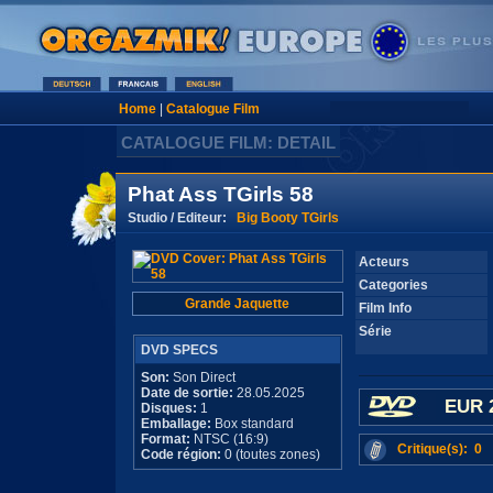
Home
|
Catalogue Film
CATALOGUE FILM: DETAIL
Phat Ass TGirls 58
Studio / Editeur:
Big Booty TGirls
Acteurs
Categories
Grande Jaquette
Film Info
Série
DVD SPECS
Son:
Son Direct
Date de sortie:
28.05.2025
EUR 
Disques:
1
Emballage:
Box standard
Format:
NTSC (16:9)
Critique(s): 0
Code région:
0 (toutes zones)