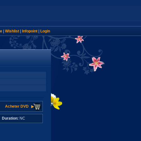
e
|
Wishlist
|
Infopoint
|
Login
Acheter DVD
C
Duration:
NC