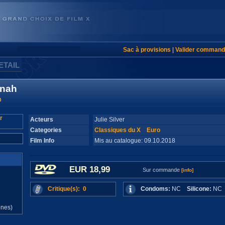
Sac à provisions
|
Valider command
ETAIL
tnah
m
Acteurs
Julie Silver
Categories
Classiques du X
Euro
Film Info
Mis au catalogue: 09.10.2018
EUR 18,99
Sur commande
[info]
Critique(s): 0
Condoms:
NC
Silicone:
N
d
ones)