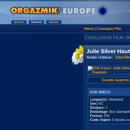
Home
|
Catalogue Film
CATALOGUE FILM: D
Julie Silver Hau
Studio / Editeur:
Tabu Fil
Grande Jaquette
DVD SPECS
Langue(s):
Allemand
Son:
NC
Disques:
1
Emballage:
Box standar
Format:
PAL
Code région:
0 (toutes z