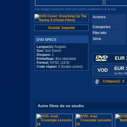
Les images hardcore sont censurées seulement sur la site.
Acteurs
Categories
Grande Jaquette
Film Info
Série
DVD SPECS
Langue(s):
Anglais
Son:
Son Direct
Disques:
1
EUR 
Emballage:
Box standard
Format:
NTSC (16:9)
Code région:
0 (toutes zones)
EUR 
VOD
au lieu 
Critique(s): 0
Autre films de ce studio