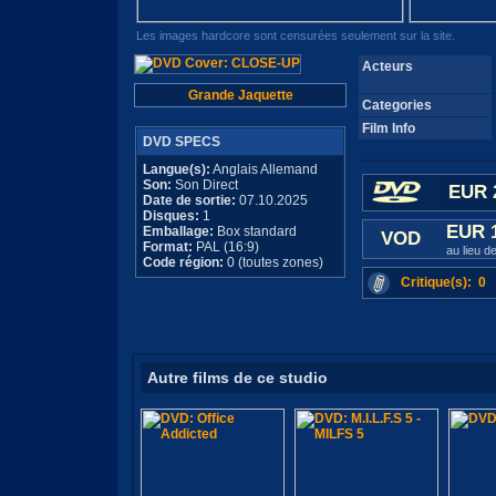
Les images hardcore sont censurées seulement sur la site.
Acteurs
Grande Jaquette
Categories
Film Info
DVD SPECS
Langue(s):
Anglais Allemand
Son:
Son Direct
EUR 
Date de sortie:
07.10.2025
Disques:
1
EUR 
Emballage:
Box standard
VOD
Format:
PAL (16:9)
au lieu 
Code région:
0 (toutes zones)
Critique(s): 0
Autre films de ce studio