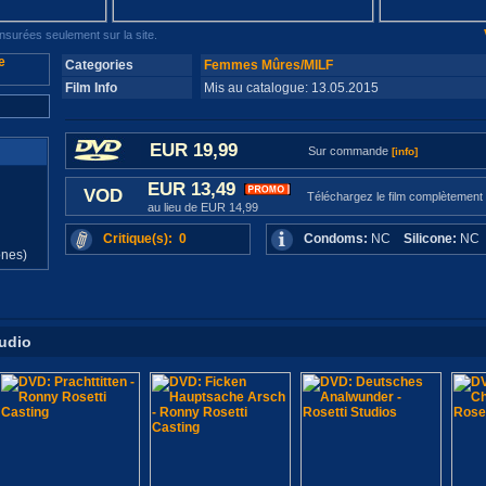
surées seulement sur la site.
Categories
Femmes Mûres/MILF
Film Info
Mis au catalogue: 13.05.2015
EUR 19,99
Sur commande
[info]
EUR 13,49
VOD
Téléchargez le film complètement
au lieu de EUR 14,99
d
Critique(s): 0
Condoms:
NC
Silicone:
N
ones)
tudio