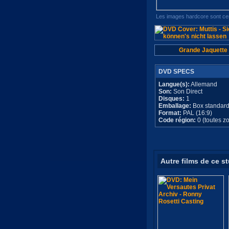
Les images hardcore sont cen
Grande Jaquette
DVD SPECS
Langue(s):
Allemand
Son:
Son Direct
Disques:
1
Emballage:
Box standar
Format:
PAL (16:9)
Code région:
0 (toutes z
Autre films de ce s