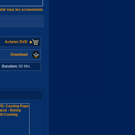
Voir tous les screenshots
Acheter DVD
Download
C
Duration:
80 Min.