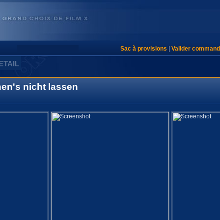
Sac à provisions
|
Valider command
ETAIL
nen's nicht lassen