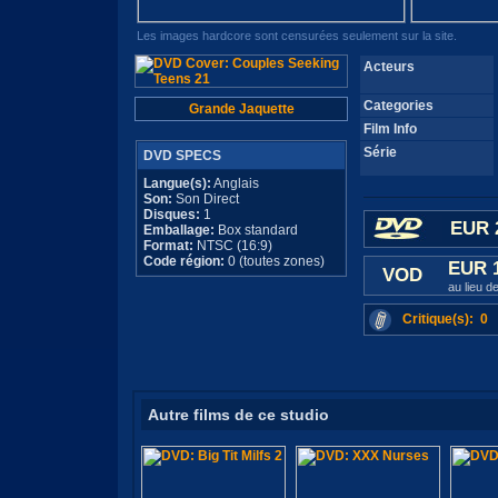
Les images hardcore sont censurées seulement sur la site.
Acteurs
Categories
Grande Jaquette
Film Info
Série
DVD SPECS
Langue(s):
Anglais
Son:
Son Direct
Disques:
1
EUR 
Emballage:
Box standard
Format:
NTSC (16:9)
Code région:
0 (toutes zones)
EUR 
VOD
au lieu 
Critique(s): 0
Autre films de ce studio