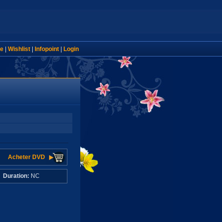
e
|
Wishlist
|
Infopoint
|
Login
Acheter DVD
C
Duration:
NC