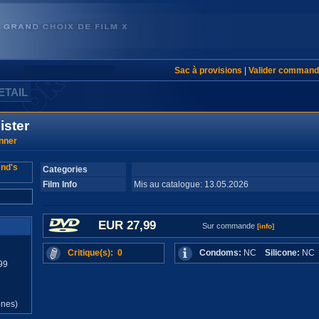
Sac à provisions
|
Valider command
ETAIL
ister
nner
Categories
Film Info
Mis au catalogue: 13.05.2026
EUR 27,99
Sur commande
[info]
Critique(s): 0
Condoms:
NC
Silicone:
N
99
d
ones)