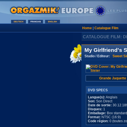
Home
|
Catalogue Film
CATALOGUE FILM: D
My Girlfriend's S
Studio / Editeur:
Sweet Si
Grande Jaquette
DVD SPECS
Langue(s):
Anglais
Son:
Son Direct
Date de sortie:
30.12.18
Disques:
1
Emballage:
Box standar
Format:
NTSC (16:9)
Code région:
0 (toutes z