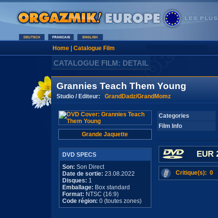
Home
|
Catalogue Film
CATALOGUE FILM: DETAIL
Grannies Teach Them Young
Studio / Editeur:
GrandDadz/GrandMomz
Categories
Film Info
Grande Jaquette
EUR 
DVD SPECS
Son:
Son Direct
Critique(s): 0
Date de sortie:
23.08.2022
Disques:
1
Emballage:
Box standard
Format:
NTSC (16:9)
Code région:
0 (toutes zones)