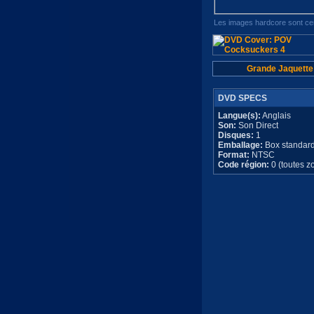
Les images hardcore sont cen
Grande Jaquette
DVD SPECS
Langue(s):
Anglais
Son:
Son Direct
Disques:
1
Emballage:
Box standar
Format:
NTSC
Code région:
0 (toutes z