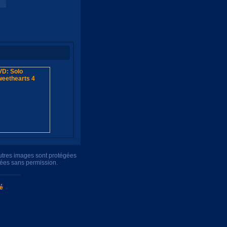
autres images sont protégées
uées sans permission.
té