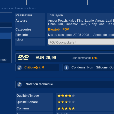
surées seulement sur la site.
Réalisateur
Tom Byron
Acteurs
Amber Peach, Kylee King, Laurie Vargas, Lexi Ba
Onna Starr, Sinnamon Love, Sunny Lane, Tia S
Categories
Blowjob
POV
Film Info
Mis au catalogue: 27.05.2008 Année de prod
Série
d
EUR 26,99
Sur commande
[info]
ones)
Critique(s): 0
Condoms:
Non
Silicone:
O
Notation technique
Qualité d'image
Qualité Sonore
Contenu